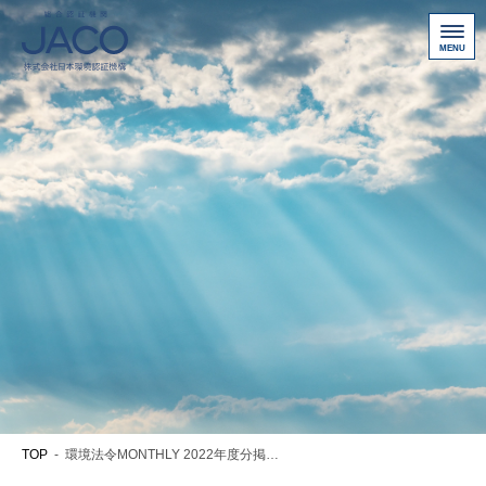
総合認証機関JACO 認証サイト
サービス案内
新規認証取得のお客様
他機関から切り替えたいお客様
ご利用にあたって
お問い合わせ
お客様専用ページ
アクセス
ニュース一覧
TOP
-
環境法令MONTHLY 2022年度分掲載(2022年4月~2023年3月)
個人情報保護方針