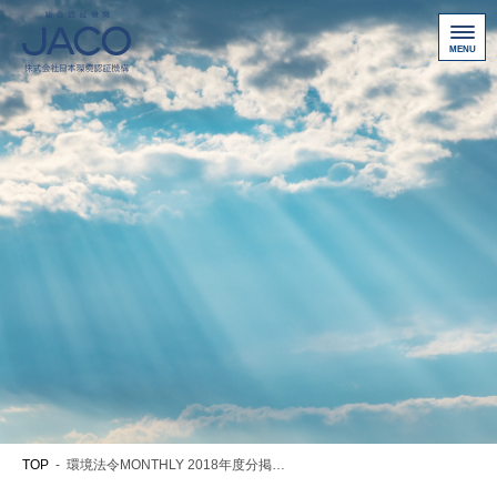
総合認証機関JACO 認証サイト
サービス案内
新規認証取得のお客様
他機関から切り替えたいお客様
ご利用にあたって
お問い合わせ
お客様専用ページ
アクセス
ニュース一覧
TOP
-
環境法令MONTHLY 2018年度分掲載(2018年4月~2019年3月)
個人情報保護方針